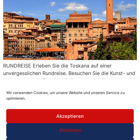
RUNDREISE Erleben Sie die Toskana auf einer
unvergesslichen Rundreise. Besuchen Sie die Kunst- und
Kulturmetropole Florenz mit ihren weltberühmten
Museen und dem beeindruckenden Dom, schlendern Sie
Wir verwenden Cookies, um unsere Website und unseren Service zu
durch die mittelalterlichen Gassen von Siena und
optimieren.
entdecken Sie den schiefen Turm von Pisa. Genießen Sie
die sanften Hügel und Weinberge der Chianti-Region,
Akzeptieren
probieren Sie regionale Weine und kulinarische
Spezialitäten. Diese Rundreise vereint Kultur, Genuss
Ablehnen
und die atemberaubende Landschaft der Toskana zu