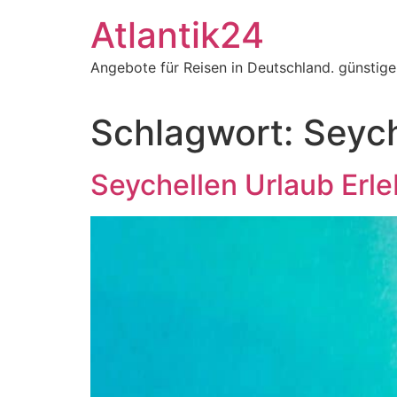
Zum
Atlantik24
Inhalt
springen
Angebote für Reisen in Deutschland. günstig
Schlagwort:
Seych
Seychellen Urlaub Erl