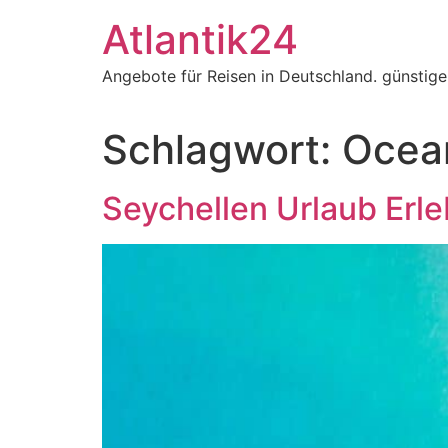
Zum
Atlantik24
Inhalt
springen
Angebote für Reisen in Deutschland. günstig
Schlagwort:
Ocea
Seychellen Urlaub Erl