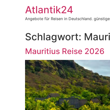
Zum
Atlantik24
Inhalt
springen
Angebote für Reisen in Deutschland. günstig
Schlagwort:
Mauri
Mauritius Reise 2026