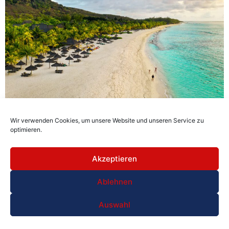
Wir verwenden Cookies, um unsere Website und unseren Service zu
Mauritius Reise 2026 – Traumurlaub mit Stränden, Natur,
optimieren.
Kultur & Aktivitäten erleben
Akzeptieren
Ablehnen
Auswahl