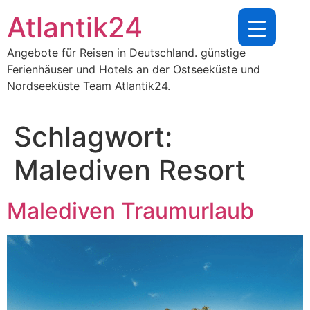
Zum
Atlantik24
Inhalt
springen
Angebote für Reisen in Deutschland. günstige
Ferienhäuser und Hotels an der Ostseeküste und
Nordseeküste Team Atlantik24.
Schlagwort:
Malediven Resort
Malediven Traumurlaub