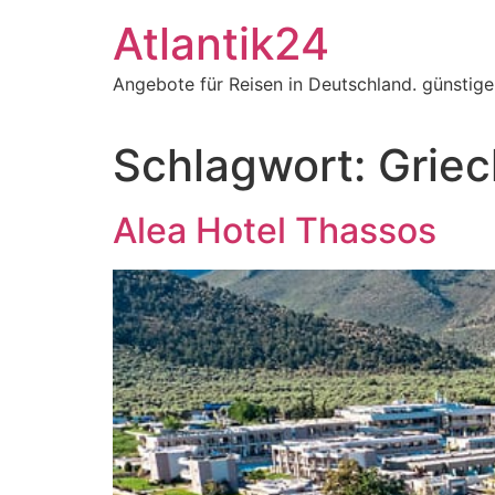
Zum
Atlantik24
Inhalt
springen
Angebote für Reisen in Deutschland. günstig
Schlagwort:
Griec
Alea Hotel Thassos