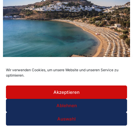
Wir verwenden Cookies, um unsere Website und unseren Service zu
Atrium Palace Thalasso Spa Resort & Villas
optimieren.
Luxus auf Rhodos erleben: Das Atrium Palace bietet
elegante Zimmer, weitläufige Poollandschaften, direkten
Akzeptieren
Strandzugang und exzellenten Spa-Bereich. Perfekt für
Erholung, Genuss und mediterranes Urlaubsgefühl in
Ablehnen
ruhiger Lage nahe Kalathos.
Auswahl