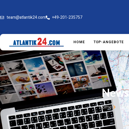
team@atlantik24.com
+49-201-235757
HOME
TOP-ANGEBOTE
News
Home
New