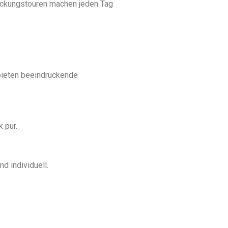
ntdeckungstouren machen jeden Tag
 bieten beeindruckende
 pur.
d individuell.